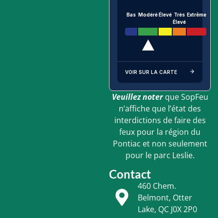
Bas
Modéré
Élevé
Très
Extrême
Élevé
VOIR SUR LA CARTE
Veuillez noter
que SopFeu
n’affiche que l’état des
interdictions de faire des
feux pour la région du
Pontiac et non seulement
pour le parc Leslie.
Contact
460 Chem.
Belmont, Otter
Lake, QC J0X 2P0