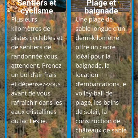
Sentiers et
Plage et
cyclisme
baignade
Plusieurs
Une plage de
kilomètres de
sable longue d’un
pistes cyclables et
demi-kilomètre
de sentiers de
offre un cadre
randonnée vous
idéal pour la
attendent. Prenez
baignade, la
un bol d’air frais
location
et dépensez-vous
d’embarcations, e
avant de vous
volley-ball de
rafraîchir dans les
plage, les bains
eaux cristallines
de soleil, la
du lac Leslie.
construction de
châteaux de sable