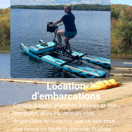
Location
d’embarcations
Canoës, kayaks, planches à pagaie et nos
nouveaux vélos aquatiques sont
disponibles en location, que ce soit pour
une heure ou toute la journée. Profitez