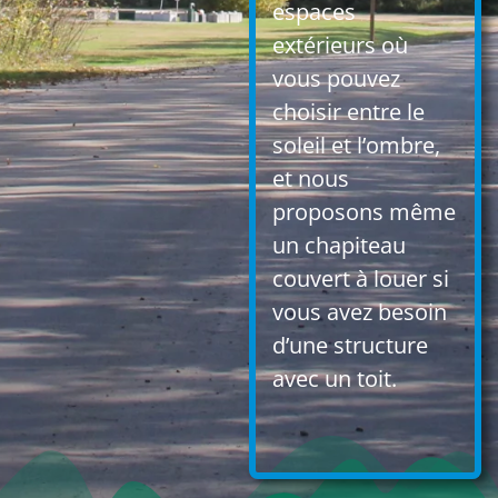
espaces
extérieurs où
vous pouvez
choisir entre le
soleil et l’ombre,
et nous
proposons même
un chapiteau
couvert à louer si
vous avez besoin
d’une structure
avec un toit.