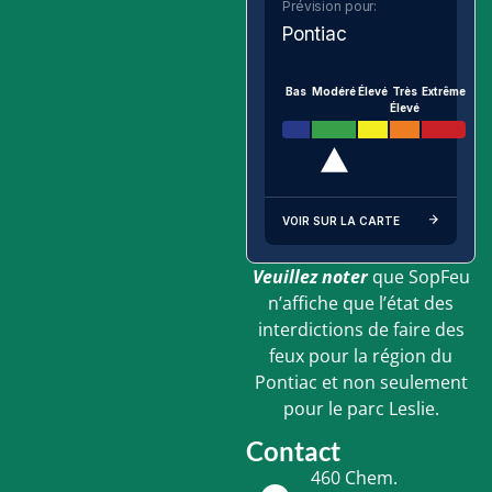
Prévision pour:
Pontiac
Bas
Modéré
Élevé
Très
Extrême
Élevé
VOIR SUR LA CARTE
Veuillez noter
que SopFeu
n’affiche que l’état des
interdictions de faire des
feux pour la région du
Pontiac et non seulement
pour le parc Leslie.
Contact
460 Chem.