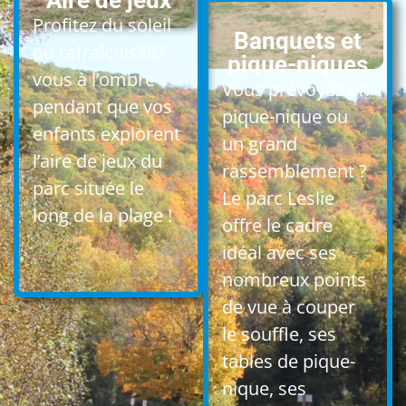
Profitez du soleil
Banquets et
ou rafraîchissez-
pique-niques
vous à l’ombre
Vous prévoyez un
pendant que vos
pique-nique ou
enfants explorent
un grand
l’aire de jeux du
rassemblement ?
parc située le
Le parc Leslie
long de la plage !
offre le cadre
idéal avec ses
nombreux points
de vue à couper
le souffle, ses
tables de pique-
nique, ses