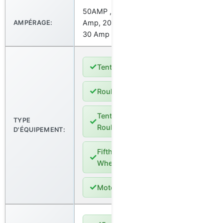
50AMP , 15
Amp, 20 Amp,
AMPÉRAGE:
30 Amp
✓
Tente
✓
Roulotte
Tente-
✓
TYPE
Roulotte
D'ÉQUIPEMENT:
Fifth
✓
Wheel
✓
Motorisé