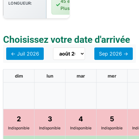
45 et
LONGUEUR:
✓
Plus
Choisissez votre date d'arrivée
← Juil 2026
Sep 2026 →
dim
lun
mar
mer
2
3
4
5
Indisponible
Indisponible
Indisponible
Indisponible
Ind