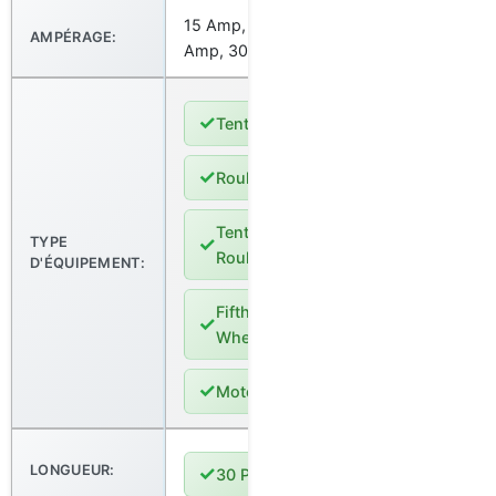
15 Amp, 20
AMPÉRAGE:
Amp, 30 Amp
✓
Tente
✓
Roulotte
Tente-
✓
TYPE
Roulotte
D'ÉQUIPEMENT:
Fifth
✓
Wheel
✓
Motorisé
LONGUEUR:
✓
30 Pieds