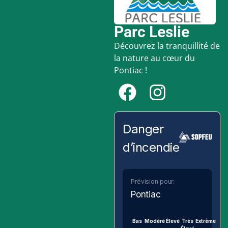
Parc Leslie
Découvrez la tranquillité de
la nature au cœur du
Pontiac !
Danger
d’incendie
Prévision pour:
Pontiac
Bas
Modéré
Élevé
Très
Extrême