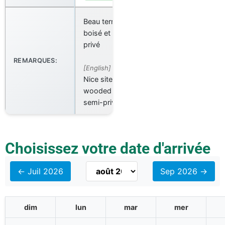
Beau terrain
boisé et semi-
privé
REMARQUES:
[English]
Nice site
wooded and
semi-private
Choisissez votre date d'arrivée
← Juil 2026
Sep 2026 →
dim
lun
mar
mer