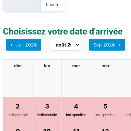
beach
Choisissez votre date d'arrivée
← Juil 2026
Sep 2026 →
dim
lun
mar
mer
2
3
4
5
Indisponible
Indisponible
Indisponible
Indisponible
Ind