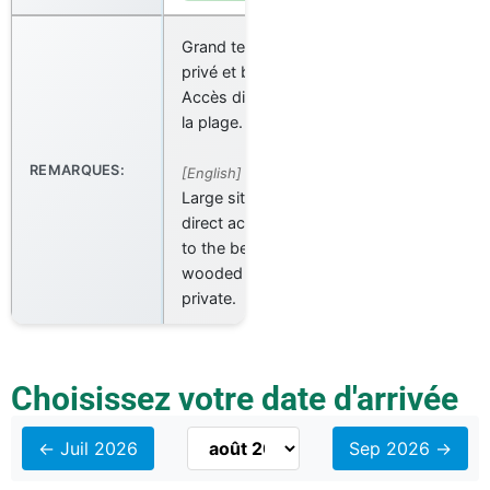
Grand terrain
privé et boisé.
Accès directe à
la plage.
REMARQUES:
[English]
Large site with
direct access
to the beach,
wooded and
private.
Choisissez votre date d'arrivée
← Juil 2026
Sep 2026 →