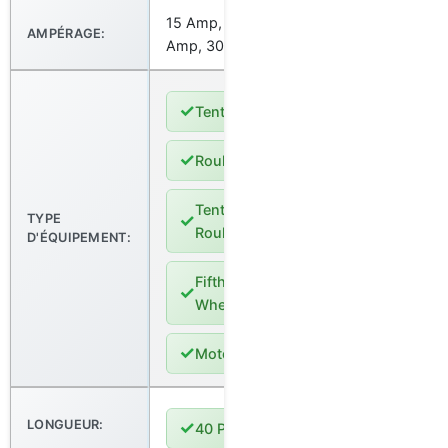
15 Amp, 20
AMPÉRAGE:
Amp, 30 Amp
✓
Tente
✓
Roulotte
Tente-
✓
TYPE
Roulotte
D'ÉQUIPEMENT:
Fifth
✓
Wheel
✓
Motorisé
LONGUEUR:
✓
40 Pieds