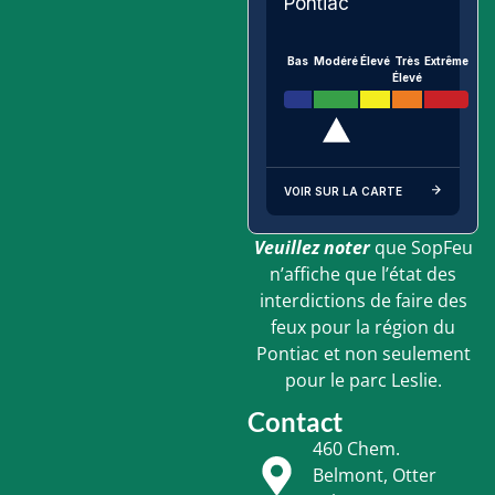
Pontiac
Bas
Modéré
Élevé
Très
Extrême
Élevé
VOIR SUR LA CARTE
Veuillez noter
que SopFeu
n’affiche que l’état des
interdictions de faire des
feux pour la région du
Pontiac et non seulement
pour le parc Leslie.
Contact
460 Chem.
Belmont, Otter