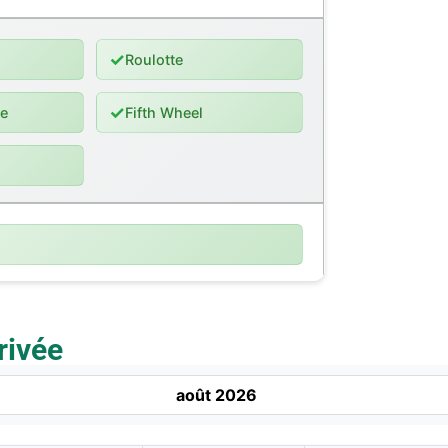
✓
Roulotte
✓
te
Fifth Wheel
rivée