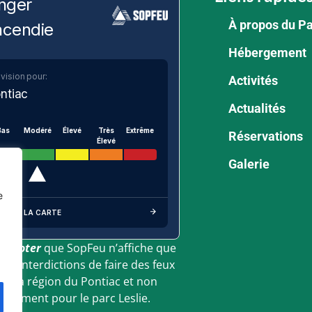
nger
À propos du P
ncendie
Hébergement
vision pour:
Activités
ntiac
Actualités
Bas
Modéré
Élevé
Très
Extrême
Réservations
Élevé
Galerie
e
IR SUR LA CARTE
ez noter
que SopFeu n’affiche que
 des interdictions de faire des feux
ur la région du Pontiac et non
eulement pour le parc Leslie.