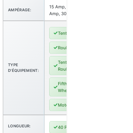
15 Amp, 20
AMPÉRAGE:
Amp, 30 Amp
✓
Tente
✓
Roulotte
Tente-
✓
TYPE
Roulotte
D'ÉQUIPEMENT:
Fifth
✓
Wheel
✓
Motorisé
LONGUEUR:
✓
40 Pieds