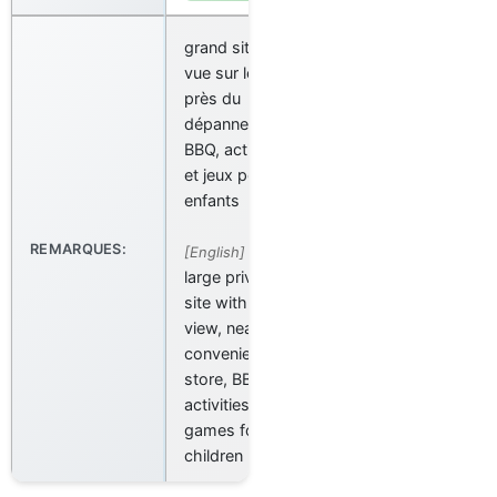
grand site avec
vue sur le lac,
près du
dépanneur,
BBQ, activités
et jeux pour les
enfants
REMARQUES:
[English]
large private
site with lake
view, near the
convenience
store, BBQ,
activities and
games for
children