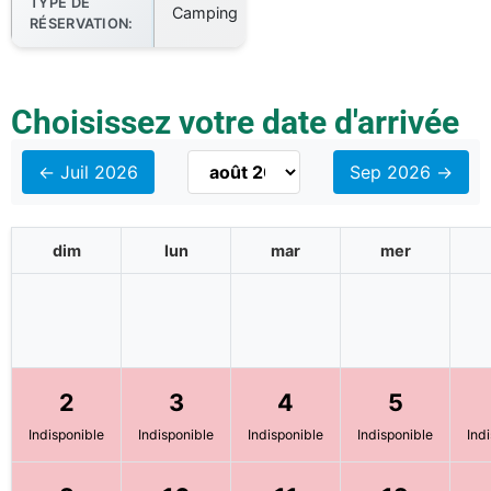
TYPE DE
Camping
RÉSERVATION:
Choisissez votre date d'arrivée
← Juil 2026
Sep 2026 →
dim
lun
mar
mer
2
3
4
5
Indisponible
Indisponible
Indisponible
Indisponible
Ind