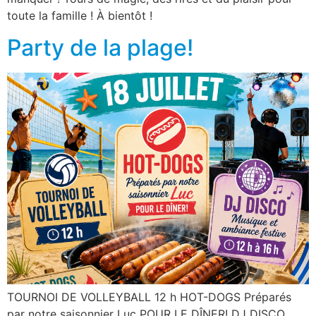
toute la famille ! À bientôt !
Party de la plage!
TOURNOI DE VOLLEYBALL 12 h HOT-DOGS Préparés
par notre saisonnier Luc POUR LE DÎNER! DJ DISCO